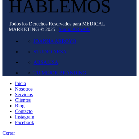
HABLEMOS
Todos los Derechos Reservados para MEDICAL
MARKETING © 2025 |
Studio ARSA®
JOANNA ARROYO
STUDIO ARSA
ARSA USA
TU MEJOR BRANDING
Inicio
Nosotros
Servicios
Clientes
Blog
Contacto
Instagram
Facebook
Cerrar